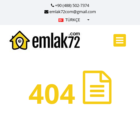
+90 (488) 502-7374
emlak72com@gmail.com
TÜRKÇE
Türkçe - Turkish
English - English
русский - Russian
فارسی - Persian
العربية - Arabic
404
Crnogorski - Montenegrin
Српски - Serbian